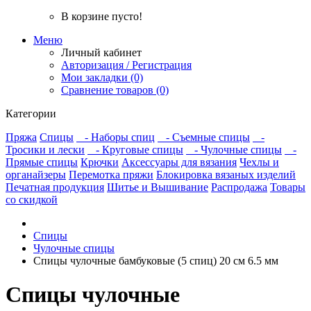
В корзине пусто!
Меню
Личный кабинет
Авторизация / Регистрация
Мои закладки (0)
Сравнение товаров (0)
Категории
Пряжа
Спицы
- Наборы спиц
- Съемные спицы
-
Тросики и лески
- Круговые спицы
- Чулочные спицы
-
Прямые спицы
Крючки
Аксессуары для вязания
Чехлы и
органайзеры
Перемотка пряжи
Блокировка вязаных изделий
Печатная продукция
Шитье и Вышивание
Распродажа
Товары
со скидкой
Спицы
Чулочные спицы
Спицы чулочные бамбуковые (5 спиц) 20 см 6.5 мм
Спицы чулочные