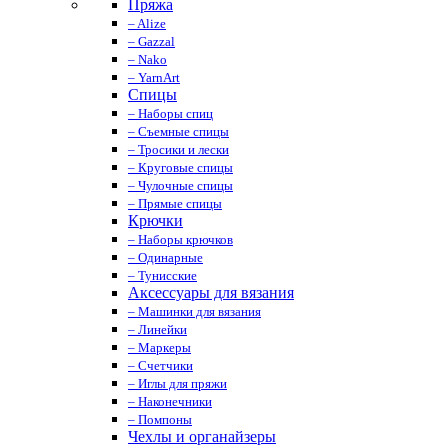
Пряжа
– Alize
– Gazzal
– Nako
– YarnArt
Спицы
– Наборы спиц
– Съемные спицы
– Тросики и лески
– Круговые спицы
– Чулочные спицы
– Прямые спицы
Крючки
– Наборы крючков
– Одинарные
– Тунисские
Аксессуары для вязания
– Машинки для вязания
– Линейки
– Маркеры
– Счетчики
– Иглы для пряжи
– Наконечники
– Помпоны
Чехлы и органайзеры