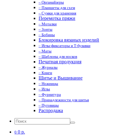
– Органайзеры
– Планшеты для схем
– Сумки для хранения
Перемотка пряжи
– Моталки
– Зонты
– Бобины
Блокировка вязаных изделий
– Иглы-фиксаторы и Т-булавки
– Маты
– Шаблоны для носков
Печатная продукция
– Журналы
– Книги
Шитье и Вышивание
– Ножницы
– Иглы
– Фурнитура
– Принадлежности для шитья
– Пуговицы
Распродажа
0 р.
0