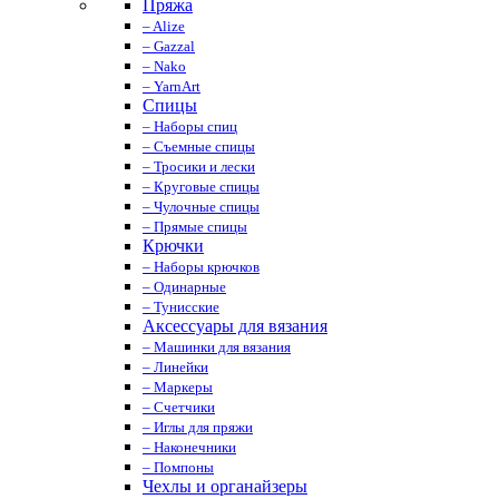
Пряжа
– Alize
– Gazzal
– Nako
– YarnArt
Спицы
– Наборы спиц
– Съемные спицы
– Тросики и лески
– Круговые спицы
– Чулочные спицы
– Прямые спицы
Крючки
– Наборы крючков
– Одинарные
– Тунисские
Аксессуары для вязания
– Машинки для вязания
– Линейки
– Маркеры
– Счетчики
– Иглы для пряжи
– Наконечники
– Помпоны
Чехлы и органайзеры