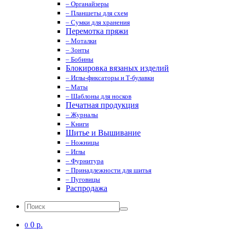
– Органайзеры
– Планшеты для схем
– Сумки для хранения
Перемотка пряжи
– Моталки
– Зонты
– Бобины
Блокировка вязаных изделий
– Иглы-фиксаторы и Т-булавки
– Маты
– Шаблоны для носков
Печатная продукция
– Журналы
– Книги
Шитье и Вышивание
– Ножницы
– Иглы
– Фурнитура
– Принадлежности для шитья
– Пуговицы
Распродажа
0 р.
0