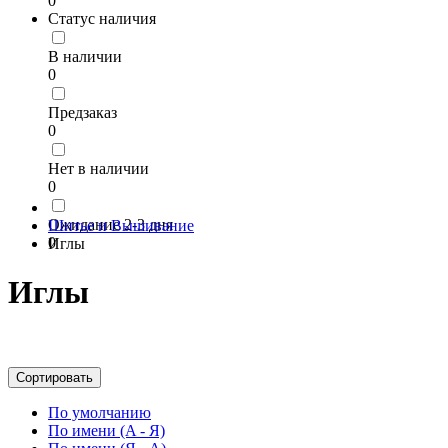
0
Статус наличия
В наличии
0
Предзаказ
0
Нет в наличии
0
Ожидание 2-3 дня
Шитье и Вышивание
0
Иглы
Иглы
Сортировать
По умолчанию
По имени (A - Я)