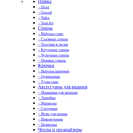
Пряжа
– Alize
– Gazzal
– Nako
– YarnArt
Спицы
– Наборы спиц
– Съемные спицы
– Тросики и лески
– Круговые спицы
– Чулочные спицы
– Прямые спицы
Крючки
– Наборы крючков
– Одинарные
– Тунисские
Аксессуары для вязания
– Машинки для вязания
– Линейки
– Маркеры
– Счетчики
– Иглы для пряжи
– Наконечники
– Помпоны
Чехлы и органайзеры