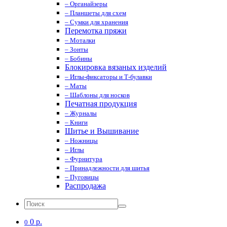
– Органайзеры
– Планшеты для схем
– Сумки для хранения
Перемотка пряжи
– Моталки
– Зонты
– Бобины
Блокировка вязаных изделий
– Иглы-фиксаторы и Т-булавки
– Маты
– Шаблоны для носков
Печатная продукция
– Журналы
– Книги
Шитье и Вышивание
– Ножницы
– Иглы
– Фурнитура
– Принадлежности для шитья
– Пуговицы
Распродажа
0 р.
0