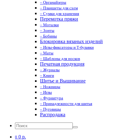
– Органайзеры
– Планшеты для схем
– Сумки для хранения
Перемотка пряжи
– Моталки
– Зонты
– Бобины
Блокировка вязаных изделий
– Иглы-фиксаторы и Т-булавки
– Маты
– Шаблоны для носков
Печатная продукция
– Журналы
– Книги
Шитье и Вышивание
– Ножницы
– Иглы
– Фурнитура
– Принадлежности для шитья
– Пуговицы
Распродажа
0 р.
0