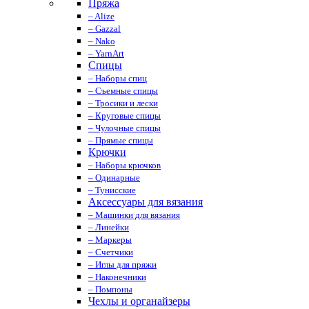
Пряжа
– Alize
– Gazzal
– Nako
– YarnArt
Спицы
– Наборы спиц
– Съемные спицы
– Тросики и лески
– Круговые спицы
– Чулочные спицы
– Прямые спицы
Крючки
– Наборы крючков
– Одинарные
– Тунисские
Аксессуары для вязания
– Машинки для вязания
– Линейки
– Маркеры
– Счетчики
– Иглы для пряжи
– Наконечники
– Помпоны
Чехлы и органайзеры