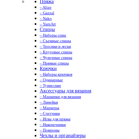
Пряжа
– Alize
– Gazzal
– Nako
– YarnArt
Спицы
– Наборы спиц
– Съемные спицы
– Тросики и лески
– Круговые спицы
– Чулочные спицы
– Прямые спицы
Крючки
– Наборы крючков
– Одинарные
– Тунисские
Аксессуары для вязания
– Машинки для вязания
– Линейки
– Маркеры
– Счетчики
– Иглы для пряжи
– Наконечники
– Помпоны
Чехлы и органайзеры