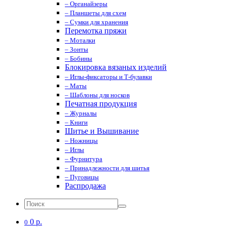
– Органайзеры
– Планшеты для схем
– Сумки для хранения
Перемотка пряжи
– Моталки
– Зонты
– Бобины
Блокировка вязаных изделий
– Иглы-фиксаторы и Т-булавки
– Маты
– Шаблоны для носков
Печатная продукция
– Журналы
– Книги
Шитье и Вышивание
– Ножницы
– Иглы
– Фурнитура
– Принадлежности для шитья
– Пуговицы
Распродажа
0 р.
0