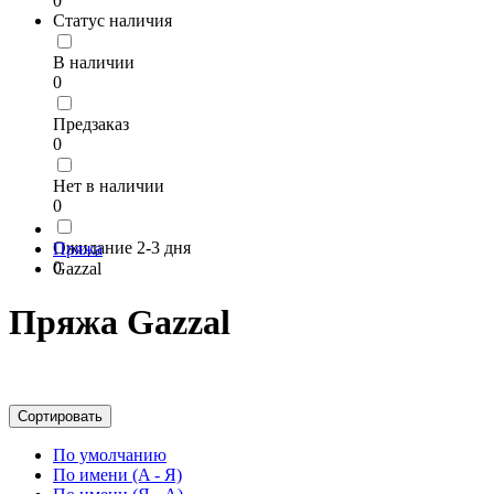
0
Статус наличия
В наличии
0
Предзаказ
0
Нет в наличии
0
Ожидание 2-3 дня
Пряжа
0
Gazzal
Пряжа Gazzal
Сортировать
По умолчанию
По имени (A - Я)