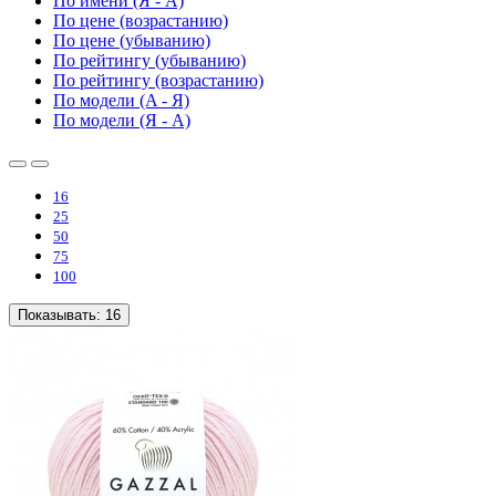
По имени (Я - A)
По цене (возрастанию)
По цене (убыванию)
По рейтингу (убыванию)
По рейтингу (возрастанию)
По модели (A - Я)
По модели (Я - A)
16
25
50
75
100
Показывать:
16