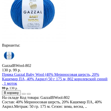
Варианты:
GazzalBWool-802
130 р.
99 р.
Пряжа Gazzal Baby Wool (40% Мериносовая шерсть, 20%
Кашемир ПА, 40% Акрил) 50 г 175 м, 802 королевский синий
, 1 моток
99 р.
130 р.
В корзину
На складе
Код товара:
GazzalBWool-802
Состав: 40% Мериносовая шерсть, 20% Кашемир ПА, 40%
Акрил.Метраж: 50 гр. 175 м. Сезон: зима, весна, ..