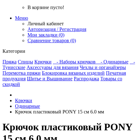
В корзине пусто!
Меню
Личный кабинет
Авторизация / Регистрация
Мои закладки (0)
Сравнение товаров (0)
Категории
Пряжа
Спицы
Крючки
- Наборы крючков
- Одинарные
-
Тунисские
Аксессуары для вязания
Чехлы и органайзеры
Перемотка пряжи
Блокировка вязаных изделий
Печатная
продукция
Шитье и Вышивание
Распродажа
Товары со
скидкой
Крючки
Одинарные
Крючок пластиковый PONY 15 см 6.0 мм
Крючок пластиковый PONY
15 см 6.0 мм