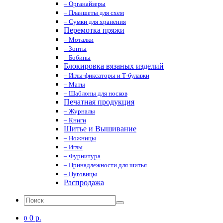
– Органайзеры
– Планшеты для схем
– Сумки для хранения
Перемотка пряжи
– Моталки
– Зонты
– Бобины
Блокировка вязаных изделий
– Иглы-фиксаторы и Т-булавки
– Маты
– Шаблоны для носков
Печатная продукция
– Журналы
– Книги
Шитье и Вышивание
– Ножницы
– Иглы
– Фурнитура
– Принадлежности для шитья
– Пуговицы
Распродажа
0 р.
0