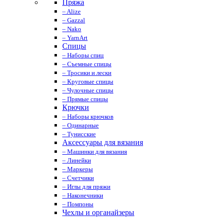
Пряжа
– Alize
– Gazzal
– Nako
– YarnArt
Спицы
– Наборы спиц
– Съемные спицы
– Тросики и лески
– Круговые спицы
– Чулочные спицы
– Прямые спицы
Крючки
– Наборы крючков
– Одинарные
– Тунисские
Аксессуары для вязания
– Машинки для вязания
– Линейки
– Маркеры
– Счетчики
– Иглы для пряжи
– Наконечники
– Помпоны
Чехлы и органайзеры