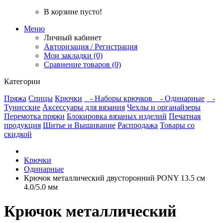
В корзине пусто!
Меню
Личный кабинет
Авторизация / Регистрация
Мои закладки (0)
Сравнение товаров (0)
Категории
Пряжа
Спицы
Крючки
- Наборы крючков
- Одинарные
-
Тунисские
Аксессуары для вязания
Чехлы и органайзеры
Перемотка пряжи
Блокировка вязаных изделий
Печатная
продукция
Шитье и Вышивание
Распродажа
Товары со
скидкой
Крючки
Одинарные
Крючок металлический двусторонний PONY 13.5 см
4.0/5.0 мм
Крючок металлический