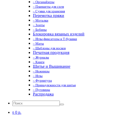
– Органайзеры
– Планшеты для схем
– Сумки для хранения
Перемотка пряжи
– Моталки
– Зонты
– Бобины
Блокировка вязаных изделий
– Иглы-фиксаторы и Т-булавки
– Маты
– Шаблоны для носков
Печатная продукция
– Журналы
– Книги
Шитье и Вышивание
– Ножницы
– Иглы
– Фурнитура
– Принадлежности для шитья
– Пуговицы
Распродажа
0 р.
0