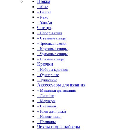
Пряжа
– Alize
– Gazzal
– Nako
– YarnArt
Спицы
– Наборы спиц
– Съемные спицы
– Тросики и лески
– Круговые спицы
– Чулочные спицы
– Прямые спицы
Крючки
– Наборы крючков
– Одинарные
– Тунисские
Аксессуары для вязания
– Машинки для вязания
– Линейки
– Маркеры
– Счетчики
– Иглы для пряжи
– Наконечники
– Помпоны
Чехлы и органайзеры