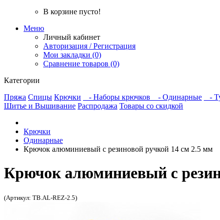
В корзине пусто!
Меню
Личный кабинет
Авторизация / Регистрация
Мои закладки (0)
Сравнение товаров (0)
Категории
Пряжа
Спицы
Крючки
- Наборы крючков
- Одинарные
- Т
Шитье и Вышивание
Распродажа
Товары со скидкой
Крючки
Одинарные
Крючок алюминиевый с резиновой ручкой 14 см 2.5 мм
Крючок алюминиевый с резино
(Артикул: TB.AL-REZ-2.5)