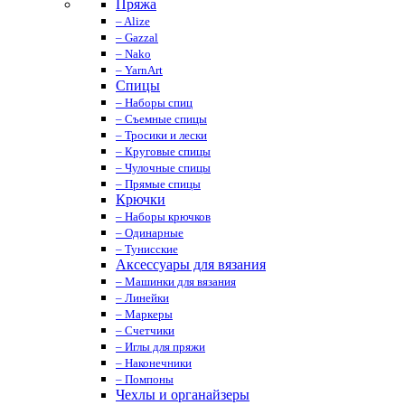
Пряжа
– Alize
– Gazzal
– Nako
– YarnArt
Спицы
– Наборы спиц
– Съемные спицы
– Тросики и лески
– Круговые спицы
– Чулочные спицы
– Прямые спицы
Крючки
– Наборы крючков
– Одинарные
– Тунисские
Аксессуары для вязания
– Машинки для вязания
– Линейки
– Маркеры
– Счетчики
– Иглы для пряжи
– Наконечники
– Помпоны
Чехлы и органайзеры