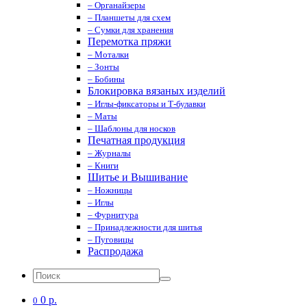
– Органайзеры
– Планшеты для схем
– Сумки для хранения
Перемотка пряжи
– Моталки
– Зонты
– Бобины
Блокировка вязаных изделий
– Иглы-фиксаторы и Т-булавки
– Маты
– Шаблоны для носков
Печатная продукция
– Журналы
– Книги
Шитье и Вышивание
– Ножницы
– Иглы
– Фурнитура
– Принадлежности для шитья
– Пуговицы
Распродажа
0 р.
0