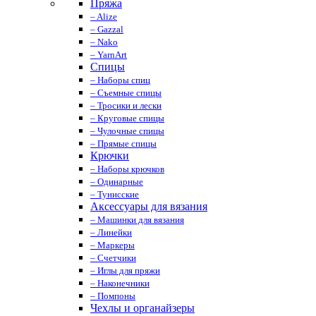
Пряжа
– Alize
– Gazzal
– Nako
– YarnArt
Спицы
– Наборы спиц
– Съемные спицы
– Тросики и лески
– Круговые спицы
– Чулочные спицы
– Прямые спицы
Крючки
– Наборы крючков
– Одинарные
– Тунисские
Аксессуары для вязания
– Машинки для вязания
– Линейки
– Маркеры
– Счетчики
– Иглы для пряжи
– Наконечники
– Помпоны
Чехлы и органайзеры