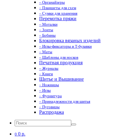
– Органайзеры
– Планшеты для схем
– Сумки для хранения
Перемотка пряжи
– Моталки
– Зонты
– Бобины
Блокировка вязаных изделий
– Иглы-фиксаторы и Т-булавки
– Маты
– Шаблоны для носков
Печатная продукция
– Журналы
– Книги
Шитье и Вышивание
– Ножницы
– Иглы
– Фурнитура
– Принадлежности для шитья
– Пуговицы
Распродажа
0 р.
0