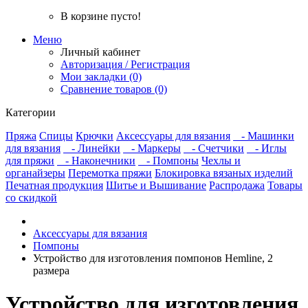
В корзине пусто!
Меню
Личный кабинет
Авторизация / Регистрация
Мои закладки (0)
Сравнение товаров (0)
Категории
Пряжа
Спицы
Крючки
Аксессуары для вязания
- Машинки
для вязания
- Линейки
- Маркеры
- Счетчики
- Иглы
для пряжи
- Наконечники
- Помпоны
Чехлы и
органайзеры
Перемотка пряжи
Блокировка вязаных изделий
Печатная продукция
Шитье и Вышивание
Распродажа
Товары
со скидкой
Аксессуары для вязания
Помпоны
Устройство для изготовления помпонов Hemline, 2
размера
Устройство для изготовления